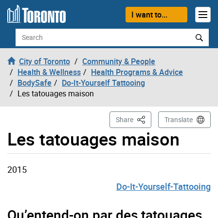
Skip to content
I want to...
Search
City of Toronto
Community & People
Health & Wellness
Health Programs & Advice
BodySafe
Do-It-Yourself Tattooing
Les tatouages maison
This Page
Share
Translate
Les tatouages maison
2015
Do-It-Yourself-Tattooing
Qu’entend-on par des tatouages