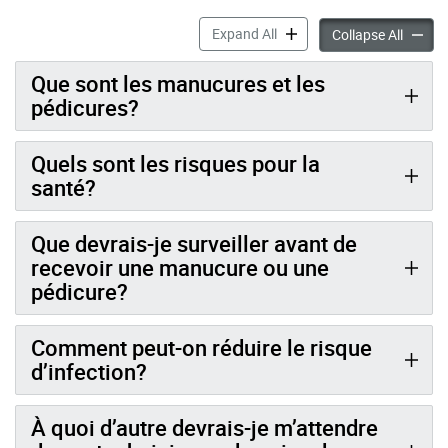
Les manucures et les pédic
Expand All
Les man
Collapse All
Que sont les manucures et les
pédicures?
Quels sont les risques pour la
santé?
Que devrais-je surveiller avant de
recevoir une manucure ou une
pédicure?
Comment peut-on réduire le risque
d’infection?
À quoi d’autre devrais-je m’attendre