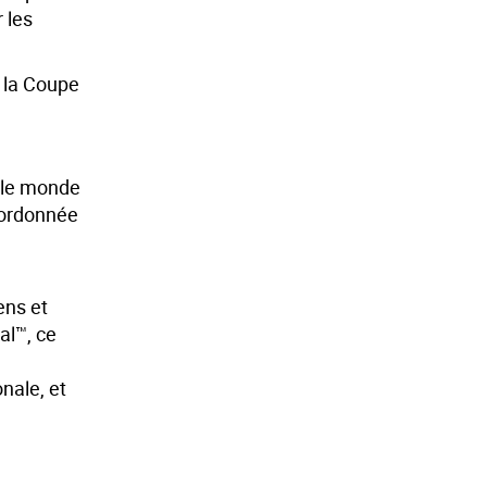
 les
 la Coupe
 le monde
coordonnée
ens et
al™, ce
nale, et