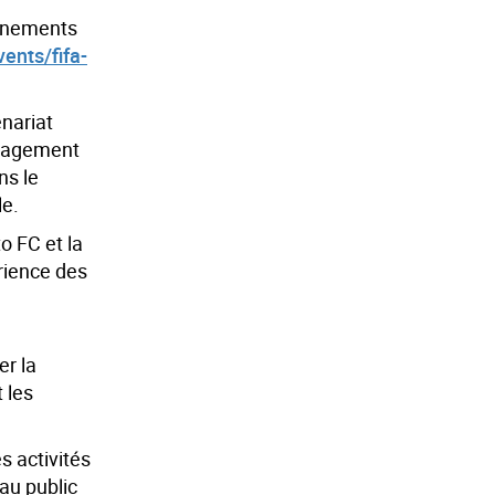
vénements
ents/fifa-
nariat
ngagement
ns le
le.
o FC et la
érience des
er la
 les
s activités
au public