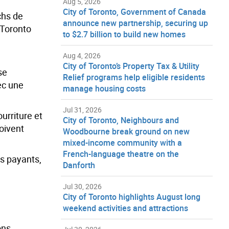
Aug 5, 2026
City of Toronto, Government of Canada
chs de
announce new partnership, securing up
 Toronto
to $2.7 billion to build new homes
Aug 4, 2026
City of Toronto’s Property Tax & Utility
se
Relief programs help eligible residents
ec une
manage housing costs
Jul 31, 2026
urriture et
City of Toronto, Neighbours and
doivent
Woodbourne break ground on new
mixed-income community with a
French-language theatre on the
ts payants,
Danforth
Jul 30, 2026
City of Toronto highlights August long
weekend activities and attractions
ons