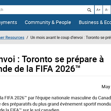
h
Increase t
Decr
A+
A-
ayments
Community & People
Business & E
her Resources
Un mois avant le coup d’envoi : Toronto se pr
nvoi : Toronto se prépare à
nde de la FIFA 2026™
May 
la FIFA 2026™ par l’équipe nationale masculine du Canad
le des préparatifs du plus grand événement sportif mondial
 la FIFA™ sur le sol canadien.