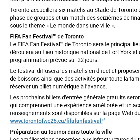
Toronto accueillera six matchs au Stade de Toronto ent
phase de groupes et un match des seizièmes de final
sous le thème « Le monde dans une ville ».
FIFA Fan Festival™ de Toronto
Le FIFA Fan Festival™ de Toronto sera le principal lie
déroulera au Lieu historique national de Fort York et
programmation prévue sur 22 jours.
Le festival diffusera les matchs en direct et propose
de boissons ainsi que des activités pour toute la fami
réserver un billet numérique à l’avance.
Les prochains billets d’entrée générale gratuits sero
qui comprennent une expérience améliorée et un accè
renseignements sont disponibles sur la page Web du FI
www.torontofwc26.ca/fifafanfestival
.
Préparation au tournoi dans toute la ville
Les améliorations apportées aux infrastructures du 