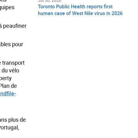
Jul 30, 2026
Toronto Public Health reports first
équipes
human case of West Nile virus in 2026
à peaufiner
ables pour
 transport
 du vélo
berty
Plan de
dfile-
ans plus de
ortugal,