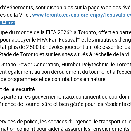
e d’événements, sont disponibles sur la page Web des é
 de la Ville :
www.toronto.ca/explore-enjoy/festivals-ev
-events
.
upe du monde de la FIFA 2026™ à Toronto, offert en parte
our appuyer le FIFA Fan Festival™ et les initiatives d’e
otal, plus de 2 500 bénévoles joueront un rôle essentiel da
tade de Toronto et sur les sites situés à l’échelle de la vil
t Ontario Power Generation, Humber Polytechnic, le Toront
ibuent également au bon déroulement du tournoi et à l’exp
s, de programmes et de contributions en nature.
 de la sécurité
les partenaires gouvernementaux continuent de coordonn
érience de tournoi sûre et bien gérée pour les résidents et
rvices de police, les services d’urgence, le transport et le
rmation conjoint pour aider à assurer les renseignements 