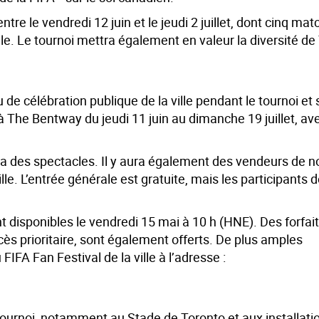
re le vendredi 12 juin et le jeudi 2 juillet, dont cinq mat
e. Le tournoi mettra également en valeur la diversité de
u de célébration publique de la ville pendant le tournoi et 
 à The Bentway du jeudi 11 juin au dimanche 19 juillet, av
ra des spectacles. Il y aura également des vendeurs de no
lle. L’entrée générale est gratuite, mais les participants 
nt disponibles le vendredi 15 mai à 10 h (HNE). Des forfai
s prioritaire, sont également offerts. De plus amples
FA Fan Festival de la ville à l’adresse :
tournoi, notamment au Stade de Toronto et aux installati