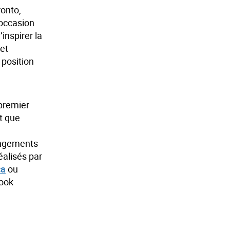
onto,
 occasion
inspirer la
 et
 position
 premier
t que
hangements
éalisés par
ca
ou
ook