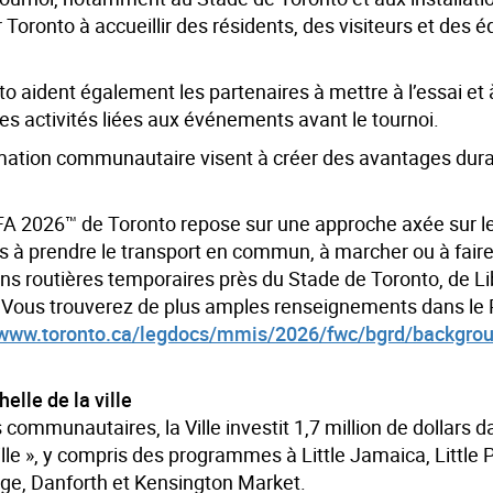
Toronto à accueillir des résidents, des visiteurs et des 
aident également les partenaires à mettre à l’essai et 
 les activités liées aux événements avant le tournoi.
mmation communautaire visent à créer des avantages dur
FA 2026™ de Toronto repose sur une approche axée sur le
és à prendre le transport en commun, à marcher ou à faire
ons routières temporaires près du Stade de Toronto, de Li
i. Vous trouverez de plus amples renseignements dans le 
www.toronto.ca/legdocs/mmis/2026/fwc/bgrd/backgroun
elle de la ville
communautaires, la Ville investit 1,7 million de dollars d
le », y compris des programmes à Little Jamaica, Little P
lage, Danforth et Kensington Market.