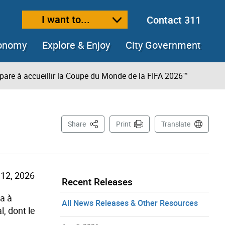
I want to...
Contact 311
ext size
ease text size
conomy
Explore & Enjoy
City Government
épare à accueillir la Coupe du Monde de la FIFA 2026™
This Page
Share
Print
Translate
12, 2026
Recent Releases
a à
All News Releases & Other Resources
, dont le