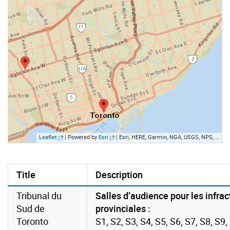
Leaflet
| Powered by
Esri
|
Esri, HERE, Garmin, NGA, USGS, NPS, NRCan
Title
Description
Tribunal du
Salles d’audience pour les infrac
Sud de
provinciales :
Toronto
S1, S2, S3, S4, S5, S6, S7, S8, S9,